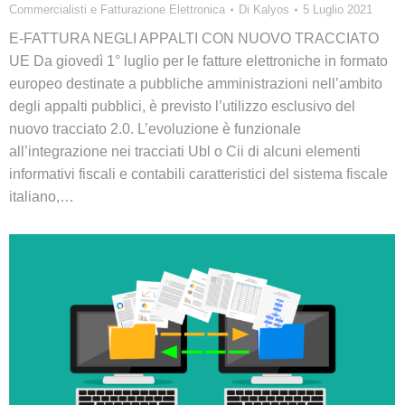
Commercialisti e Fatturazione Elettronica
Di
Kalyos
5 Luglio 2021
E-FATTURA NEGLI APPALTI CON NUOVO TRACCIATO
UE Da giovedì 1° luglio per le fatture elettroniche in formato
europeo destinate a pubbliche amministrazioni nell’ambito
degli appalti pubblici, è previsto l’utilizzo esclusivo del
nuovo tracciato 2.0. L’evoluzione è funzionale
all’integrazione nei tracciati Ubl o Cii di alcuni elementi
informativi fiscali e contabili caratteristici del sistema fiscale
italiano,…