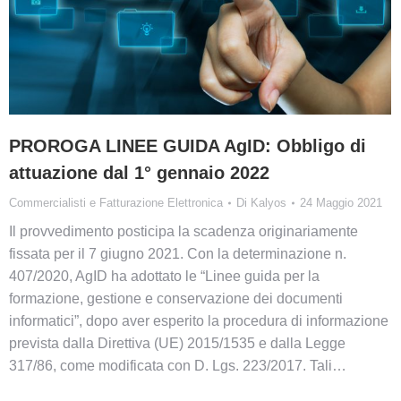
PROROGA LINEE GUIDA AgID: Obbligo di
attuazione dal 1° gennaio 2022
Commercialisti e Fatturazione Elettronica
Di
Kalyos
24 Maggio 2021
Il provvedimento posticipa la scadenza originariamente
fissata per il 7 giugno 2021. Con la determinazione n.
407/2020, AgID ha adottato le “Linee guida per la
formazione, gestione e conservazione dei documenti
informatici”, dopo aver esperito la procedura di informazione
prevista dalla Direttiva (UE) 2015/1535 e dalla Legge
317/86, come modificata con D. Lgs. 223/2017. Tali…