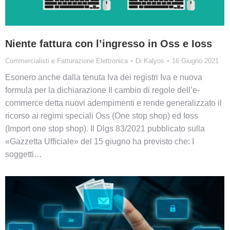
Niente fattura con l’ingresso in Oss e Ioss
Commercialisti e Fatturazione Elettronica
Di
Kalyos
16 Giugno 2021
Esonero anche dalla tenuta Iva dei registri Iva e nuova
formula per la dichiarazione Il cambio di regole dell’e-
commerce detta nuovi adempimenti e rende generalizzato il
ricorso ai regimi speciali Oss (One stop shop) ed Ioss
(Import one stop shop). Il Dlgs 83/2021 pubblicato sulla
«Gazzetta Ufficiale» del 15 giugno ha previsto che: I
soggetti…