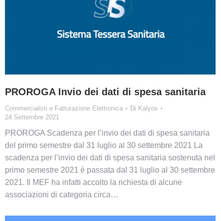
PROROGA Invio dei dati di spesa sanitaria
Commercialisti e Fatturazione Elettronica
Di
Kalyos
24 Settembre 2021
PROROGA Scadenza per l’invio dei dati di spesa sanitaria
del primo semestre dal 31 luglio al 30 settembre 2021 La
scadenza per l’invio dei dati di spesa sanitaria sostenuta nel
primo semestre 2021 è passata dal 31 luglio al 30 settembre
2021. Il MEF ha infatti accolto la richiesta di alcune
associazioni di categoria circa…