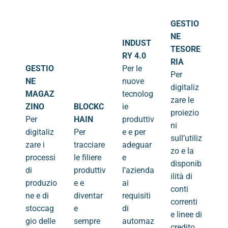
GESTIO
NE
INDUST
TESORE
RY 4.0
RIA
GESTIO
Per le
Per
NE
nuove
digitaliz
MAGAZ
tecnolog
zare le
ZINO
BLOCKC
ie
proiezio
Per
HAIN
produttiv
ni
digitaliz
Per
e e per
sull’utiliz
zare i
tracciare
adeguar
zo e la
processi
le filiere
e
disponib
di
produttiv
l’azienda
ilità di
produzio
e e
ai
conti
ne e di
diventar
requisiti
correnti
stoccag
e
di
e linee di
gio delle
sempre
automaz
credito,