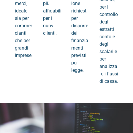
merci,
più
ione
per il
ideale
affidabili
richiesti
controllo
sia per
per i
per
degli
commer
nuovi
disporre
estratti
cianti
clienti.
dei
conto e
che per
finanzia
degli
grandi
menti
scalari e
imprese.
previsti
per
per
analizza
legge.
re i flussi
di cassa.