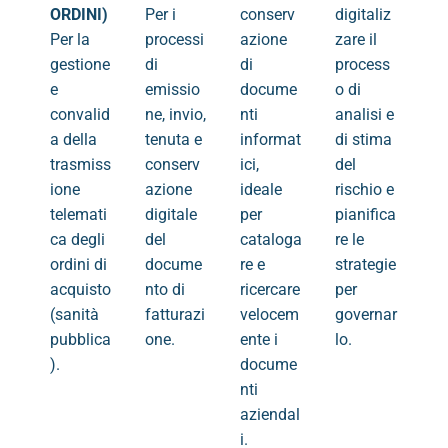
ORDINI)
Per i
conserv
digitaliz
Per la
processi
azione
zare il
gestione
di
di
process
e
emissio
docume
o di
convalid
ne, invio,
nti
analisi e
a della
tenuta e
informat
di stima
trasmiss
conserv
ici,
del
ione
azione
ideale
rischio e
telemati
digitale
per
pianifica
ca degli
del
cataloga
re le
ordini di
docume
re e
strategie
acquisto
nto di
ricercare
per
(sanità
fatturazi
velocem
governar
pubblica
one.
ente i
lo.
).
docume
nti
aziendal
i.