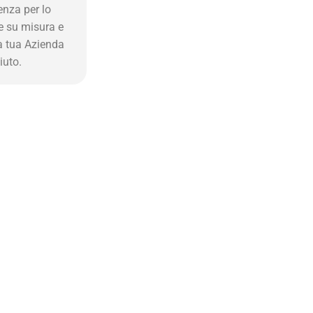
enza per lo
e su misura e
la tua Azienda
iuto.