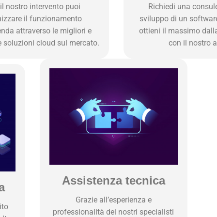
il nostro intervento puoi
Richiedi una consul
mizzare il funzionamento
sviluppo di un softwar
enda attraverso le migliori e
ottieni il massimo dal
e soluzioni cloud sul mercato.
con il nostro a
Assistenza tecnica
a
Grazie all’esperienza e
ito
professionalità dei nostri specialisti