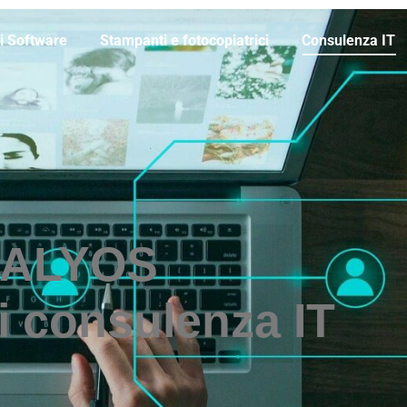
i Software
Stampanti e fotocopiatrici
Consulenza IT
ALYOS
i consulenza IT