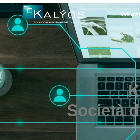
Soluzion
K
Società d