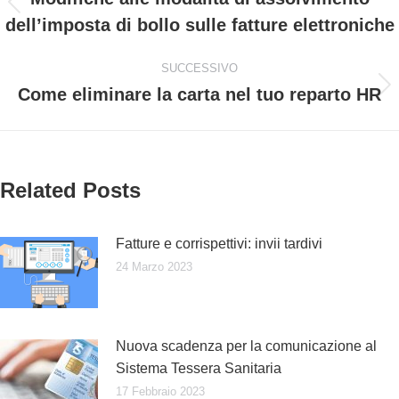
Post
dell’imposta di bollo sulle fatture elettroniche
i
precedente:
post
SUCCESSIVO
Come eliminare la carta nel tuo reparto HR
Prossimo
post:
Related Posts
Fatture e corrispettivi: invii tardivi
24 Marzo 2023
Nuova scadenza per la comunicazione al
Sistema Tessera Sanitaria
17 Febbraio 2023