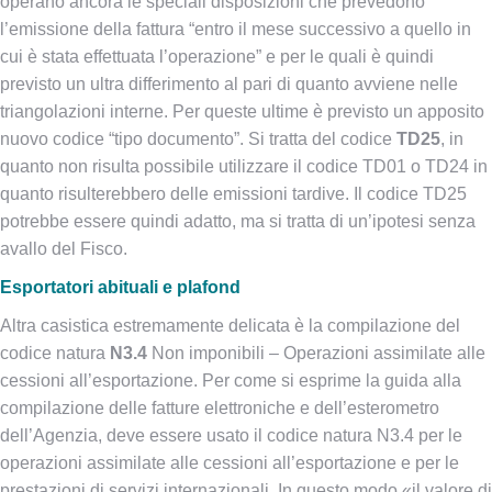
operano ancora le speciali disposizioni che prevedono
l’emissione della fattura “entro il mese successivo a quello in
cui è stata effettuata l’operazione” e per le quali è quindi
previsto un ultra differimento al pari di quanto avviene nelle
triangolazioni interne. Per queste ultime è previsto un apposito
nuovo codice “tipo documento”. Si tratta del codice
TD25
, in
quanto non risulta possibile utilizzare il codice TD01 o TD24 in
quanto risulterebbero delle emissioni tardive. Il codice TD25
potrebbe essere quindi adatto, ma si tratta di un’ipotesi senza
avallo del Fisco.
Esportatori abituali e plafond
Altra casistica estremamente delicata è la compilazione del
codice natura
N3.4
Non imponibili – Operazioni assimilate alle
cessioni all’esportazione. Per come si esprime la guida alla
compilazione delle fatture elettroniche e dell’esterometro
dell’Agenzia, deve essere usato il codice natura N3.4 per le
operazioni assimilate alle cessioni all’esportazione e per le
prestazioni di servizi internazionali. In questo modo «il valore di