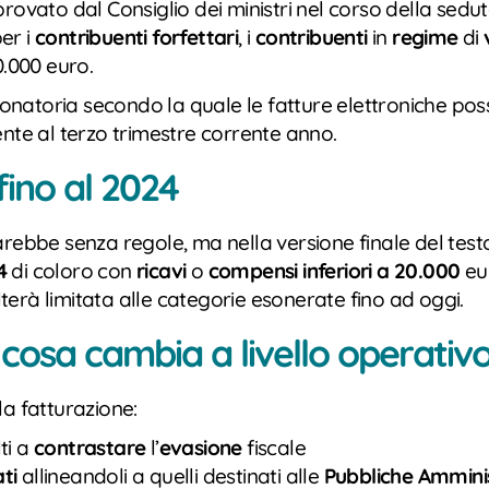
ato dal Consiglio dei ministri nel corso della seduta 
er i
contribuenti forfettari
, i
contribuenti
in
regime
di
0.000 euro.
nzionatoria secondo la quale le fatture elettroniche p
ente al terzo trimestre corrente anno.
fino al 2024
sarebbe senza regole, ma nella versione finale del t
24
di coloro con
ricavi
o
compensi inferiori a 20.000
eur
ulterà limitata alle categorie esonerate fino ad oggi.
 cosa cambia a livello operativ
la fatturazione:
ti a
contrastare
l’
evasione
fiscale
ti
allineandoli a quelli destinati alle
Pubbliche Ammini