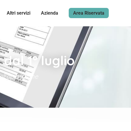
Altri servizi
Azienda
Area Riservata
dal 1° luglio
ell’operazione