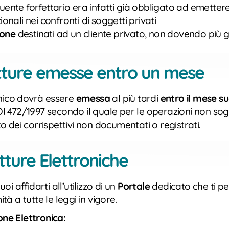
uente forfettario era infatti già obbligato ad emetter
onali nei confronti di soggetti privati
ione
destinati ad un cliente privato, non dovendo più g
atture emesse entro un mese
onico dovrà essere
emessa
al più tardi
entro il mese s
l Dl 472/1997 secondo il quale per le operazioni non so
nto dei corrispettivi non documentati o registrati.
ture Elettroniche
oi affidarti all’utilizzo di un
Portale
dedicato che ti pe
 a tutte le leggi in vigore.
one Elettronica: