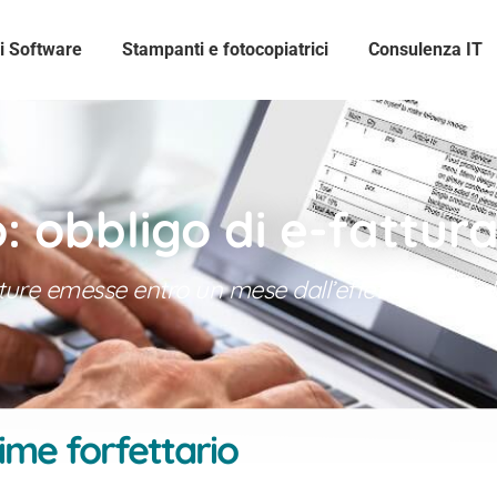
i Software
Stampanti e fotocopiatrici
Consulenza IT
 obbligo di e-fattura 
ture emesse entro un mese dall’effettuazione d
gime forfettario