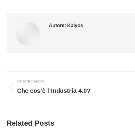
Autore:
Kalyos
Naviga
PRECEDENTE
tra
Che cos’è l’Industria 4.0?
Post
precedente:
i
post
Related Posts