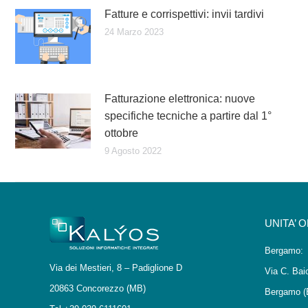
Fatture e corrispettivi: invii tardivi
24 Marzo 2023
Fatturazione elettronica: nuove
specifiche tecniche a partire dal 1°
ottobre
9 Agosto 2022
UNITA’ 
Bergamo:
Via dei Mestieri, 8 – Padiglione D
Via C. Bai
20863 Concorezzo (MB)
Bergamo (