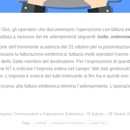
 Oss, gli operatori che documentano l’operazione con fattura el
ggettata a nessuno dei tre adempimenti seguenti:
bollo, esterome
sione dell’imminente scadenza del 31 ottobre per la presentazio
ssaria la fatturazione elettronica; tuttavia molti operatori hanno
va dello Stato membro del destinatario. Per l’esposizione di ques
e N7 e indicare l’imposta estera nel campo “altri dati gestionali”
o. L’imposta è invece del tutto irrilevante ai fini Iva e quindi no
 ricorso alla fattura elettronica elimina l’adempimento. L’operazi
tegoria:
Commercialisti e Fatturazione Elettronica
Di
Kalyos
29 Ottobre 2
Tags:
e-fattura
fatturazione elettronica
regime oss