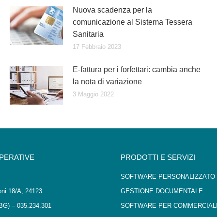
Nuova scadenza per la
comunicazione al Sistema Tessera
Sanitaria
17 Febbraio 2023
E-fattura per i forfettari: cambia anche
la nota di variazione
3 Maggio 2022
OPERATIVE
PRODOTTI E SERVIZI
SOFTWARE PERSONALIZZATO
oni 18/A, 24123
GESTIONE DOCUMENTALE
BG) – 035.234.301
SOFTWARE PER COMMERCIALI