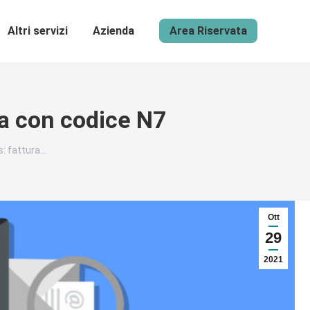
Altri servizi
Azienda
Area Riservata
ca con codice N7
: fattura…
Ott
29
2021