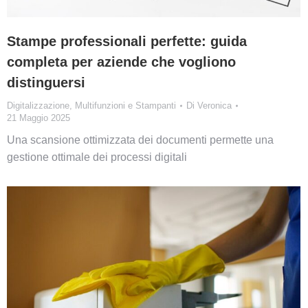
Stampe professionali perfette: guida
completa per aziende che vogliono
distinguersi
Digitalizzazione
,
Multifunzioni e Stampanti
Di
Veronica
21 Maggio 2025
Una scansione ottimizzata dei documenti permette una
gestione ottimale dei processi digitali