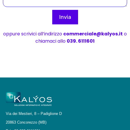
Invia
oppure scrivici all’indirizzo
commerciale@kalyos.it
o
chiamaci allo
039. 6111601
Via dei Mestieri, 8 – Padiglione D
20863 Concorezzo (MB)