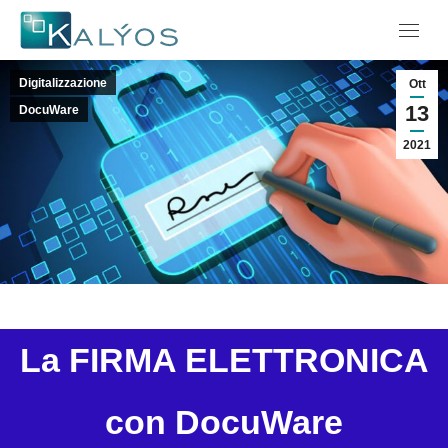
Menu
Digitalizzazione
Ott
13
DocuWare
2021
La FIRMA ELETTRONICA
con DocuWare