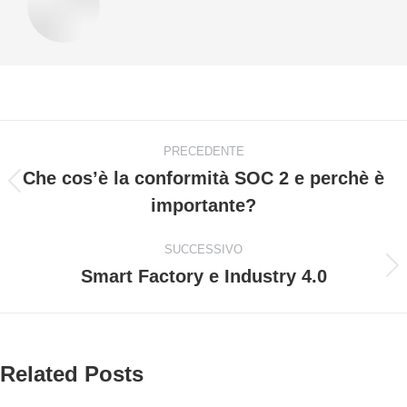
Naviga
PRECEDENTE
tra
Che cos’è la conformità SOC 2 e perchè è
Post
importante?
i
precedente:
post
SUCCESSIVO
Smart Factory e Industry 4.0
Prossimo
post:
Related Posts