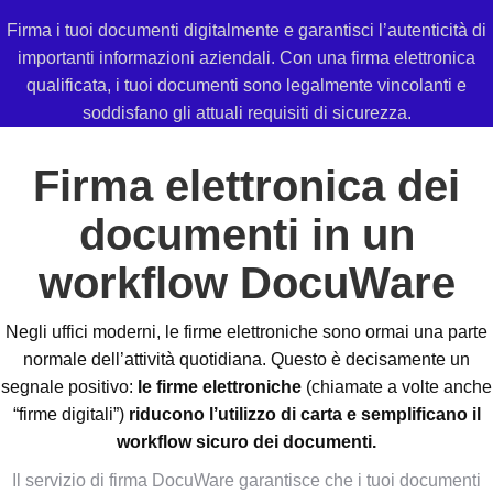
Firma i tuoi documenti digitalmente e garantisci l’autenticità di
importanti informazioni aziendali. Con una firma elettronica
qualificata, i tuoi documenti sono legalmente vincolanti e
soddisfano gli attuali requisiti di sicurezza.
Firma elettronica dei
documenti in un
workflow DocuWare
Negli uffici moderni, le firme elettroniche sono ormai una parte
normale dell’attività quotidiana. Questo è decisamente un
segnale positivo:
le firme elettroniche
(chiamate a volte anche
“firme digitali”)
riducono l’utilizzo di carta e semplificano il
workflow sicuro dei documenti.
Il servizio di firma DocuWare garantisce che i tuoi documenti