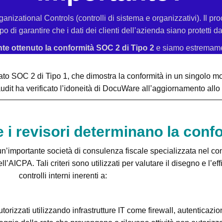
izational Controls (controlli di sistema e organizzativi). Il proc
 di garantire che i dati dei clienti dell’azienda siano protetti 
e ottenuto la conformità SOC 2 di Tipo 2
e siamo estremament
to SOC 2 di Tipo 1, che dimostra la conformità in un singolo mo
audit ha verificato l’idoneità di DocuWare all’aggiornamento allo
i revisori determinano la conf
n’importante società di consulenza fiscale specializzata nel co
ell’AICPA. Tali criteri sono utilizzati per valutare il disegno e l’ef
controlli interni inerenti a:
orizzati utilizzando infrastrutture IT come firewall, autenticazion