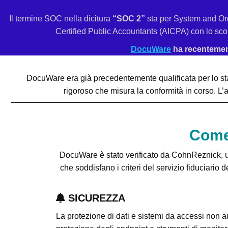
Il termine SOC nella dicitura
“SOC 2”
sta per System and Organ
Certified Public Accountants (AICPA) con lo scopo
DocuWare
ha recentement
DocuWare era già precedentemente qualificata per lo sta
rigoroso che misura la conformità in corso. L’
Come 
DocuWare è stato verificato da CohnReznick, u
che soddisfano i criteri del servizio fiduciario d
SICUREZZA
La protezione di dati e sistemi da accessi non aut