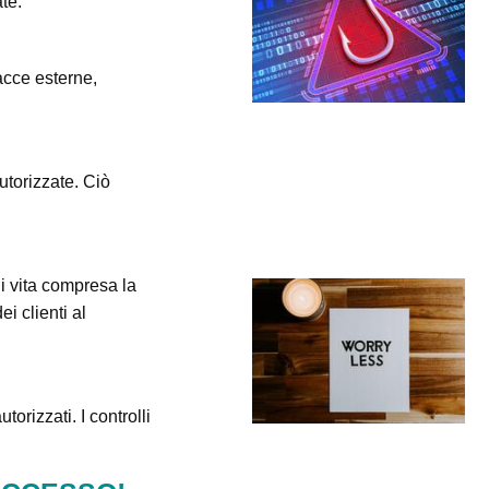
te.
nacce esterne,
autorizzate. Ciò
di vita compresa la
i clienti al
orizzati. I controlli