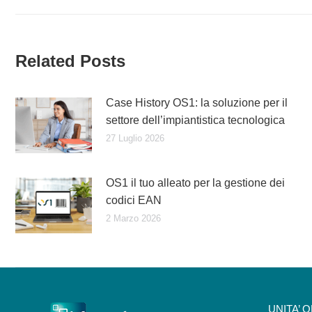
precedente:
i
post
Related Posts
Case History OS1: la soluzione per il
settore dell’impiantistica tecnologica
27 Luglio 2026
OS1 il tuo alleato per la gestione dei
codici EAN
2 Marzo 2026
UNITA’ 