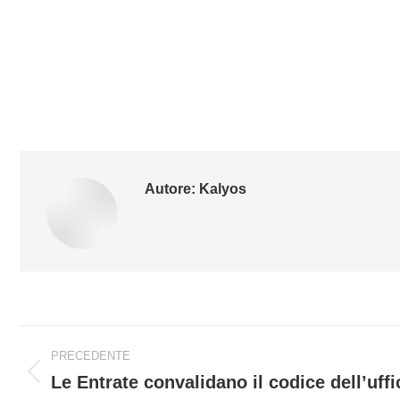
Autore:
Kalyos
Naviga
PRECEDENTE
tra
Le Entrate convalidano il codice dell’uffi
Post