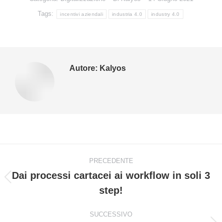
Tags:
incentivi aziendali
industria 4.0
industry 4.0
Autore:
Kalyos
Naviga
PRECEDENTE
tra
Dai processi cartacei ai workflow in soli 3
Post
step!
i
precedente:
post
SUCCESSIVO