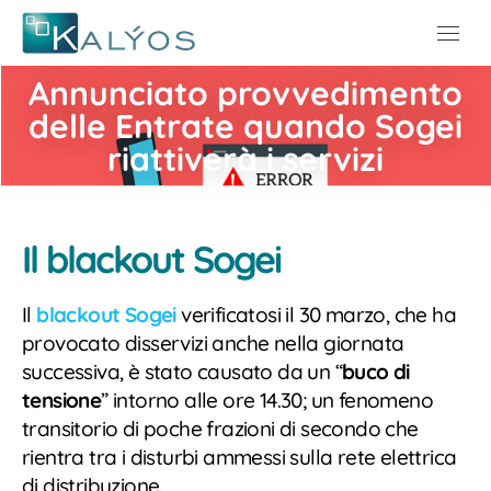
Menu
Annunciato provvedimento
delle Entrate quando Sogei
riattiverà i servizi
Il blackout Sogei
Il
blackout Sogei
verificatosi il 30 marzo, che ha
provocato disservizi anche nella giornata
successiva, è stato causato da un “
buco di
tensione
” intorno alle ore 14.30; un fenomeno
transitorio di poche frazioni di secondo che
rientra tra i disturbi ammessi sulla rete elettrica
di distribuzione.