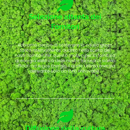
Selezione attenta dei
Fornitori
Abbiamo deciso di sostenere la causa green
tanto internamente, quanto nella scelta dei
nostri fornitori. Per questo motivo per la fornitura
di energia elettrica delle nostre tre sedi ci siamo
affidati ad Argos Energia, il quale utilizza energia
derivante solo da fonti rinnovabili.
Diffusione della cultura