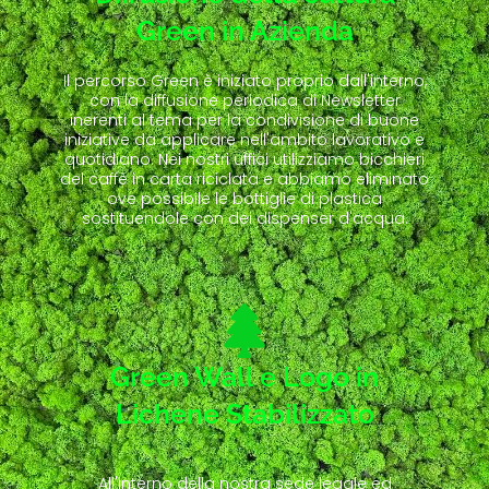
Green in Azienda
Il percorso Green è iniziato proprio dall'interno,
con la diffusione periodica di Newsletter
inerenti al tema per la condivisione di buone
iniziative da applicare nell'ambito lavorativo e
quotidiano. Nei nostri uffici utilizziamo bicchieri
del caffè in carta riciclata e abbiamo eliminato
ove possibile le bottiglie di plastica
sostituendole con dei dispenser d'acqua.
Green Wall e Logo in
Lichene Stabilizzato
All'interno della nostra sede legale ed