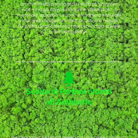
amministrativa sono stati realizzati un green
wall e il logo Kalyos in lichene stabilizzato. Il
materiale assorbe il suono in maniera naturale
riducendo l'inquinamento acustico e regola
l'umidità degli ambienti mantenendola a livelli
ottimali costanti.
Scelta di Partner attenti
all'Ambiente
Desideriamo che l'etica green sia un valore condiviso: