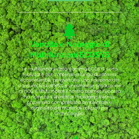
Vendita e Noleggio di
Multifunzioni ECOSYS
Le multifunzioni della gamma ECOSYS sono
realizzate con materiali a lunga durata ed
ecosostenibili, permettono una riduzione dei
consumi fino all'85% e una minore produzione
di CO2 e rifiuti. Inoltre il nostro partner Kyocera
ha ricevuto il
Worldstar Packaging Awards
,
grazie alla compatibilità ambientale e
originalità dei materiali utilizzati per
l'imballaggio.