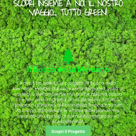
SCOPRI INSIEME A NOI IL NOSTRO
VIAGGIO… TUTTO GREEN!
Il Bosco della Memoria
Kalyos ha aderito al progetto "Il Bosco della
Memoria" indetto dal comune di Bergamo, volto al
sostegno dell'ambiente ma anche ad una causa
che ha colpito ognuno di noi da vicino. Il Bosco,
realizzato all'interno al Parco della Trucca, ha infatti
lo scopo di ricordare le vittime della pandemia
creando uno spazio di comunità, rigoglioso ed
ecosostenibile.
Scopri il Progetto