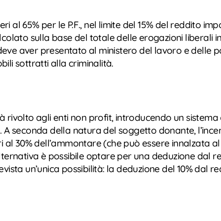
al 65% per le P.F., nel limite del 15% del reddito impon
 calcolato sulla base del totale delle erogazioni libera
 deve aver presentato al ministero del lavoro e delle po
li sottratti alla criminalità.
ità rivolto agli enti non profit, introducendo un sistema
. A seconda della natura del soggetto donante, l’ince
ri al 30% dell’ammontare (che può essere innalzata al 
lternativa è possibile optare per una deduzione dal r
vista un’unica possibilità: la deduzione del 10% dal r