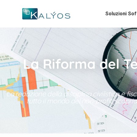
Soluzioni So
La Riforma del Te
La redazione della disciplina civilistica e f
tutto il mondo del non-profit: scopri