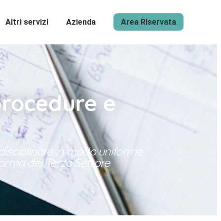
Altri servizi
Azienda
Area Riservata
procedure e
r disciplinare in modo uniforme
iforma del Terzo Settore