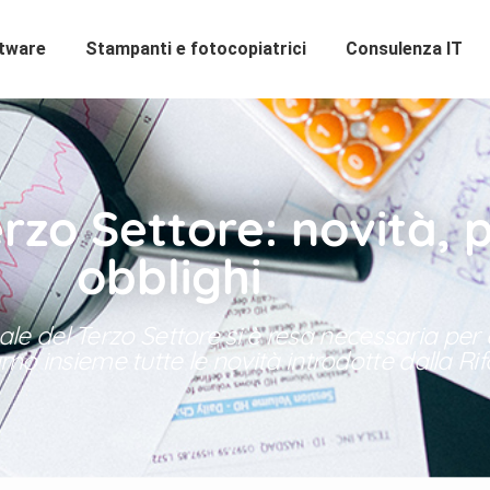
ftware
Stampanti e fotocopiatrici
Consulenza IT
rzo Settore: novità, 
obblighi
iscale del Terzo Settore si è resa necessaria pe
amo insieme tutte le novità introdotte dalla R