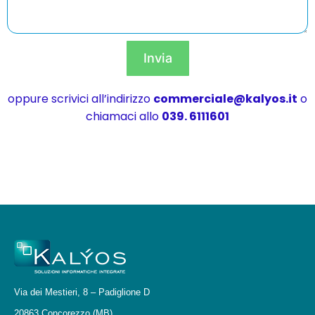
Invia
oppure scrivici all’indirizzo
commerciale@kalyos.it
o
chiamaci allo
039. 6111601
Via dei Mestieri, 8 – Padiglione D
20863 Concorezzo (MB)