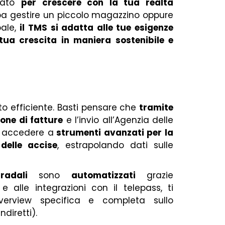
reato
per crescere con la tua realtà
ebba gestire un piccolo magazzino oppure
bale,
il TMS si adatta alle tue esigenze
tua crescita in maniera sostenibile e
o efficiente. Basti pensare che
tramite
ione di fatture
e l’invio all’Agenzia delle
di accedere a
strumenti avanzati per la
delle accise
, estrapolando dati sulle
radali
sono
automatizzati
grazie
e alle integrazioni con il telepass, ti
verview specifica e completa sullo
ndiretti).