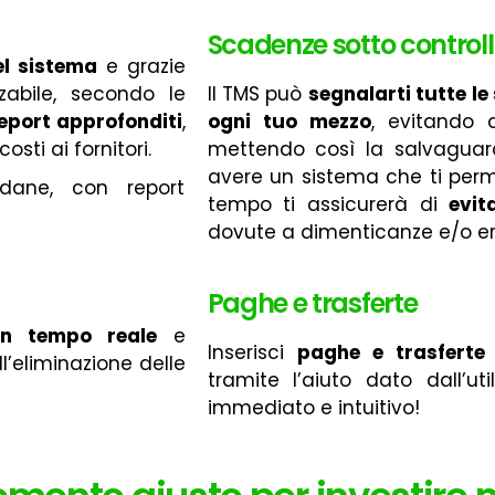
Scadenze sotto control
el sistema
e grazie
zzabile, secondo le
Il TMS può
segnalarti tutte le
report approfonditi
,
ogni tuo mezzo
, evitando 
ti ai fornitori.
mettendo così la salvaguardi
avere un sistema che ti perm
pedane, con report
tempo ti assicurerà di
evit
dovute a dimenticanze e/o er
Paghe e trasferte
in tempo reale
e
Inserisci
paghe e trasferte 
ll’eliminazione delle
tramite l’aiuto dato dall’u
immediato e intuitivo!