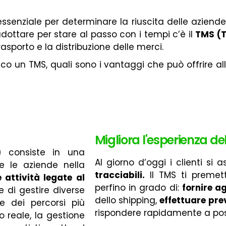
essenziale per determinare la riuscita delle aziend
adottare per stare al passo con i tempi c’è il
TMS (
rasporto e la distribuzione delle merci.
co un TMS, quali sono i vantaggi che può offrire all
Migliora l'esperienza del
)
consiste in una
Al giorno d’oggi i clienti si
e le aziende nella
tracciabili.
Il TMS ti premett
 attività legate al
perfino in grado di:
fornire a
 di gestire diverse
dello shipping,
effettuare pre
ne dei percorsi più
rispondere rapidamente a possi
o reale, la gestione