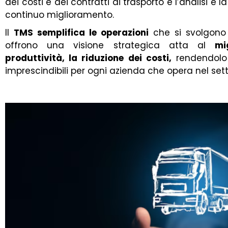
dei costi e dei contratti di trasporto e l’analisi e l
continuo miglioramento.
Il
TMS semplifica le operazioni
che si svolgono
offrono una visione strategica atta al
mi
produttività, la riduzione dei costi,
rendendolo
imprescindibili per ogni azienda che opera nel set