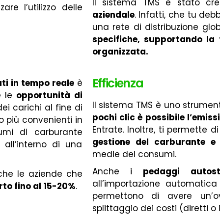
Il sistema TMS è stato c
re l’utilizzo delle
aziendale
. Infatti, che tu d
una rete di distribuzione glo
specifiche, supportando la 
organizzata.
Efficienza
ti in tempo reale
è
e le
opportunità di
Il sistema TMS è uno strument
i carichi al fine di
pochi clic è possibile l’emiss
no più convenienti in
Entrate. Inoltre, ti permette 
sumi di carburante
gestione del carburante e 
 all’interno di una
medie del consumi.
Anche i
pedaggi autost
 che le aziende che
all’importazione automatica 
rto fino al
15-20%
.
permettono di avere un’o
splittaggio dei costi (diretti o i