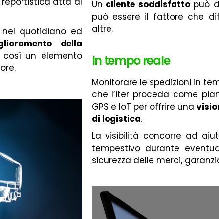
a reportistica atta al
Un
cliente soddisfatto
può di
può essere il fattore che di
altre.
 nel quotidiano ed
glioramento della
 così un elemento
In tempo reale
tore.
Monitorare le spedizioni in te
che l’iter proceda come piani
GPS e loT per offrire una
visio
di logistica
.
La visibilità concorre ad aiut
tempestivo durante eventual
sicurezza delle merci, garanzi