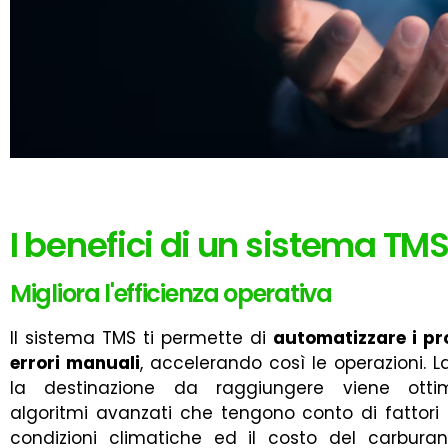
I benefici di un sistema TM
Migliora l'efficienza operativa
Il sistema TMS ti permette di
automatizzare i pr
errori manuali
, accelerando così le operazioni. L
la destinazione da raggiungere viene ottim
algoritmi avanzati che tengono conto di fattori c
condizioni climatiche ed il costo del carbur