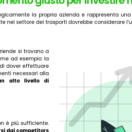
omento giusto per investire 
ogicamente la propria azienda e rappresenta un
te nel settore dei trasporti dovrebbe considerare l’u
aziende si trovano a
come ad esempio: la
 di dover effettuare
menti necessari alla
 alto livello di
n è più sufficiente.
rsi dai competitors