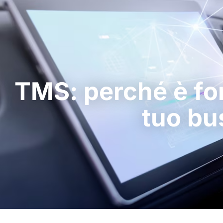
TMS: perché è fo
tuo bu