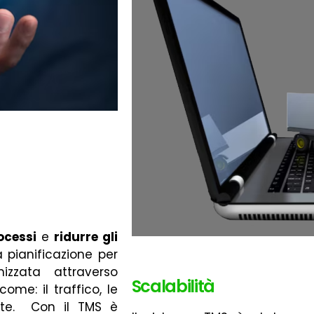
S
ocessi
e
ridurre gli
a pianificazione per
izzata attraverso
Scalabilità
ome: il traffico, le
ante. Con il TMS è