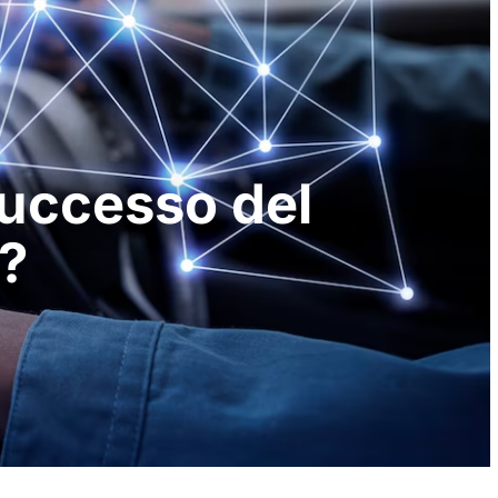
successo del
i?