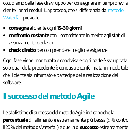
occupiamo della fase di sviluppo per consegnare in tempi brevi al
cliente i primi moduli. L’approccio, che si differenzia dal
metodo
Waterfall
, prevede:
consegne
al cliente ogni
15-30 giorni
confronto costante
con il committente in merito agli stati di
avanzamento dei lavori
check diretto
per comprendere meglio le esigenze
Ogni fase viene monitorata e condivisa e ogni parte è sviluppata
solo quando la precedente è conclusa e confermata, in modo tale
che il cliente sia informato e partecipe della realizzazione del
software.
Il successo del metodo Agile
Le statistiche di successo del metodo Agile indicano che la
percentuale
di fallimento è estremamente più bassa (9% contro
il 29% del metodo Waterfall) e quella di
successo
estremamente