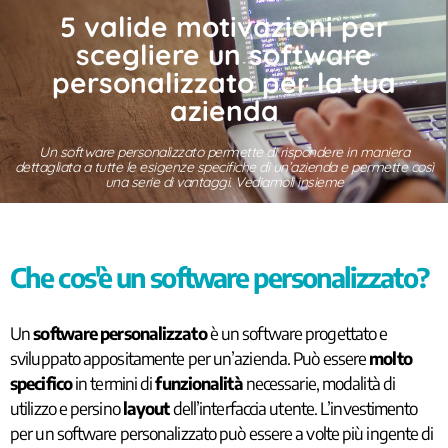
5 valide motivazioni per
scegliere un software
personalizzato per la tua
azienda
Un software personalizzato permette di rispondere in maniera
dettagliata a tutte le esigenze specifiche di un’azienda e permette così
una serie di vantaggi. Vediamoli insieme
Che cos'è un software personalizzato?
Un
software personalizzato
è un software progettato e
sviluppato appositamente per un’azienda. Può essere
molto
specifico
in termini di
funzionalità
necessarie, modalità di
utilizzo e persino
layout
dell’interfaccia utente. L’investimento
per un software personalizzato può essere a volte più ingente di