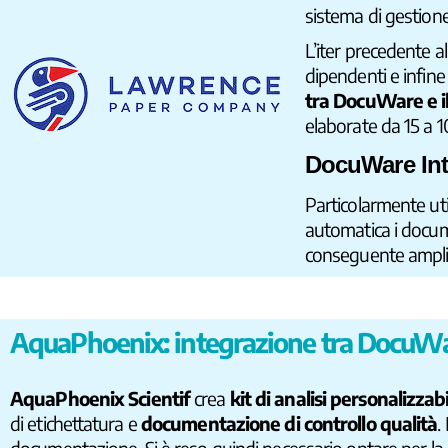
sistema di gestio
L’iter precedente a
dipendenti e infine
tra DocuWare e i
elaborate da 15 a 1
DocuWare Int
Particolarmente ut
automatica i docume
conseguente ampli
AquaPhoenix: integrazione tra DocuWare 
AquaPhoenix Scientif
crea
kit di analisi personalizzabi
di etichettatura e
documentazione di controllo qualità
.