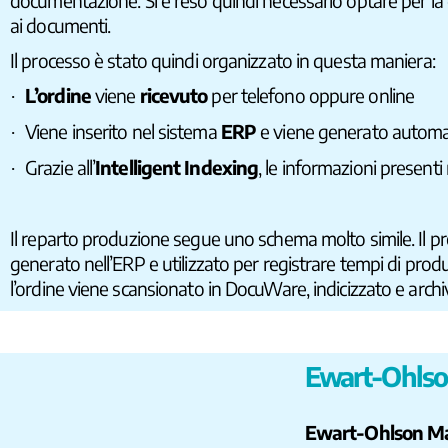
documentazione. Si è reso quindi necessario optare per la ge
ai documenti.
Il processo è stato quindi organizzato in questa maniera:
L’ordine
viene
ricevuto
per telefono oppure online
·
Viene inserito nel sistema
ERP
e viene generato automa
·
Grazie all’
Intelligent Indexing
, le informazioni presenti
·
Il reparto produzione segue uno schema molto simile. Il pro
generato nell’ERP e utilizzato per registrare tempi di produz
l’ordine viene scansionato in DocuWare, indicizzato e arch
Ewart-Ohlson:
Ewart-Ohlson M