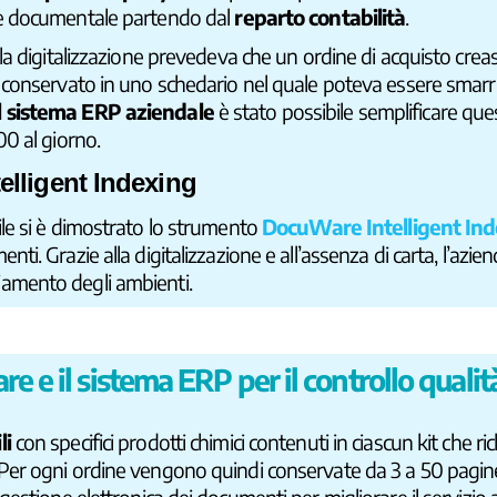
ne documentale partendo dal
reparto contabilità
.
lla digitalizzazione prevedeva che un ordine di acquisto crea
 conservato in uno schedario nel quale poteva essere smarrit
l sistema ERP aziendale
è stato possibile semplificare qu
00 al giorno.
elligent Indexing
ile si è dimostrato lo strumento
DocuWare Intelligent In
nti. Grazie alla digitalizzazione e all’assenza di carta, l’az
amento degli ambienti.
e il sistema ERP per il controllo qualit
li
con specifici prodotti chimici contenuti in ciascun kit che r
 Per ogni ordine vengono quindi conservate da 3 a 50 pagin