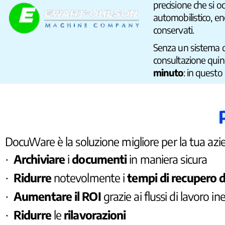
precisione che si o
automobilistico, e
conservati.
Senza un sistema d
consultazione quin
minuto
: in questo
DocuWare è la soluzione migliore per la tua azi
Archiviare
i
documenti
in maniera sicura
·
Ridurre
notevolmente i
tempi di recupero d
·
Aumentare il ROI
grazie ai flussi di lavoro i
·
Ridurre
le
rilavorazioni
·