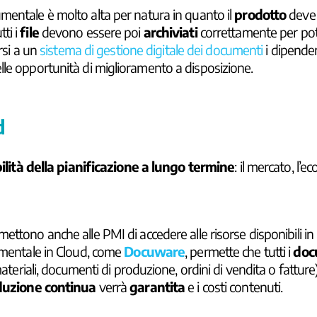
cumentale è molto alta per natura in quanto il
prodotto
deve
tti i
file
devono essere poi
archiviati
correttamente per pote
rsi a un
sistema di gestione digitale dei documenti
i dipende
lle opportunità di miglioramento a disposizione.
d
ilità della pianificazione a lungo termine
: il mercato, l’
mettono anche alle PMI di accedere alle risorse disponibili i
cumentale in Cloud, come
Docuware
, permette che tutti i
doc
materiali, documenti di produzione, ordini di vendita o fatture
uzione continua
verrà
garantita
e i costi contenuti.