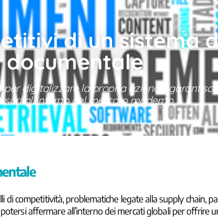
titivi di un sistema d
documentale
per digitalizzare la propria azienda garantisc
ssari all’interno del mercato moderno
mentale
elli di competitività, problematiche legate alla supply chain
tersi affermare all’interno dei mercati globali per offrire un 