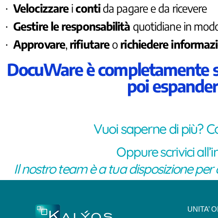
Velocizzare
i
conti
da pagare e da ricevere
·
Gestire le responsabilità
quotidiane in modo p
·
Approvare
,
rifiutare
o
richiedere informaz
·
DocuWare è completamente scal
poi espanderl
Vuoi saperne di più? C
Oppure scrivici all’i
Il nostro team è a tua disposizione per
UNITA’ 